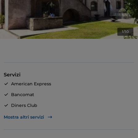
1/10
Servizi
American Express
Bancomat
Diners Club
Mastercard
Mostra altri servizi
TheFork PAY
Unionpay via TheFork PAY