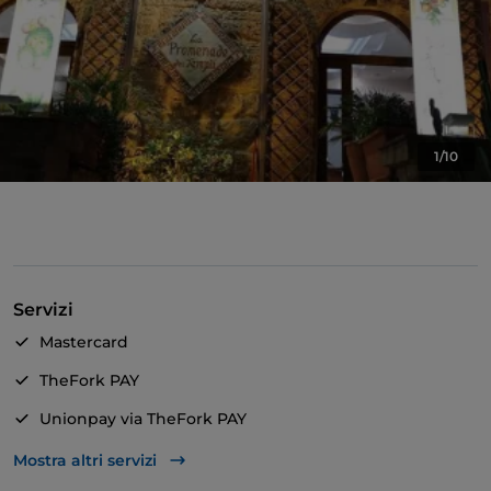
1/10
Servizi
Mastercard
TheFork PAY
Unionpay via TheFork PAY
Visa
Mostra altri servizi