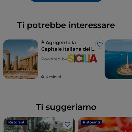
Ti potrebbe interessare
È Agrigento la
Like
Capitale Italiana della
Cultura 2025
Powered by:
4 minuti
Ti suggeriamo
Ristoranti
Ristoranti
Like