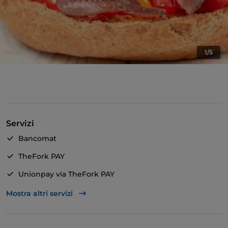
1/5
Servizi
Bancomat
TheFork PAY
Unionpay via TheFork PAY
Visa
Mostra altri servizi
Accesso disabili
Animali ammessi