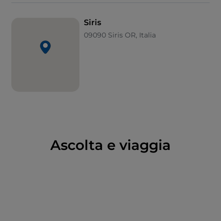
terra è sussurrata anche dal Monte Arci e dalle sue
rocce in trachite, che nei millenni hanno disegnato
Siris
pareti a picco e numerose cavità, tra cui la grotta di
09090 Siris OR, Italia
Riu Bingias, che si apre nei pressi di un’incantevole
sorgente che porta il suo stesso nome.
Ascolta e viaggia