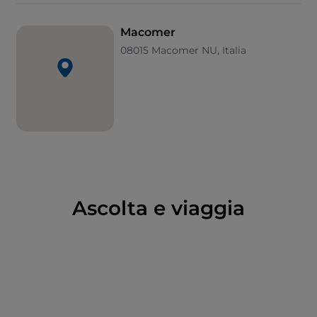
bastioni, tutti di origine nuragica, e un tempo era
difeso da un antemurale, oggi appena visibile.
Macomer
Questo è Macomer: fascino, storia e intrecci di pietra.
08015 Macomer NU, Italia
Ascolta e viaggia