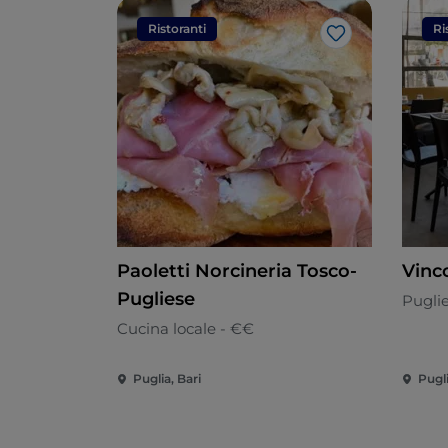
Ristoranti
Ri
Like
Paoletti Norcineria Tosco-
Vinc
Pugliese
Pugli
Cucina locale - €€
Puglia, Bari
Pugli