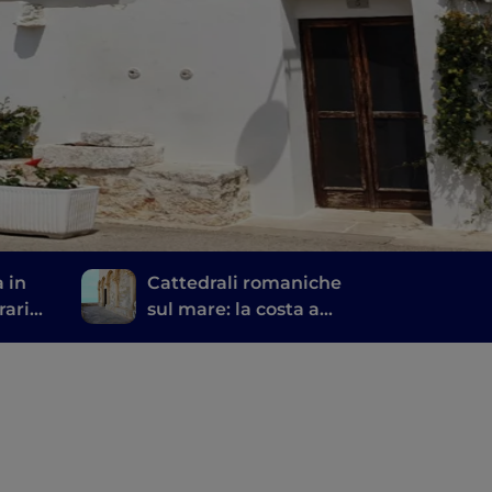
a in
Cattedrali romaniche
rario
sul mare: la costa a
sa
nord di Bari