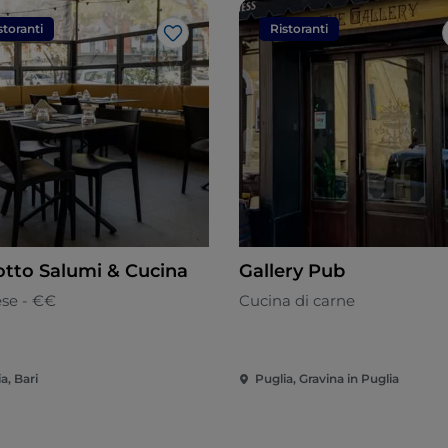
storanti
Ristoranti
Like
otto Salumi & Cucina
Gallery Pub
ese - €€
Cucina di carne
a, Bari
Puglia, Gravina in Puglia