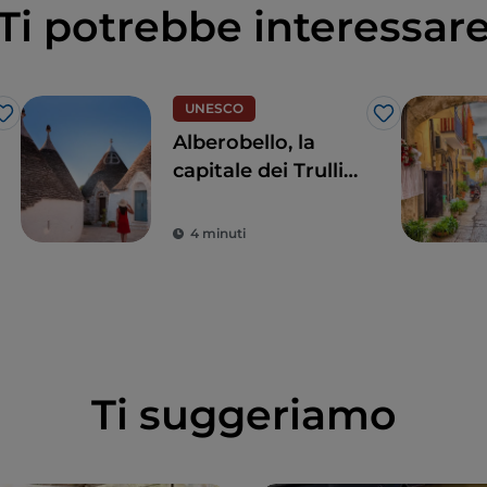
Ti potrebbe interessar
UNESCO
Like
Like
Alberobello, la
capitale dei Trulli
che ti farà vivere
una favola
4 minuti
Ti suggeriamo