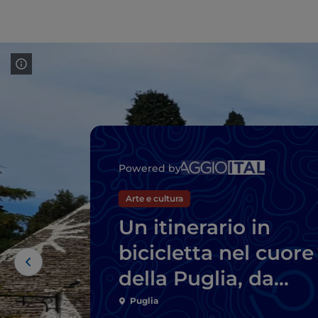
Powered by
Arte e cultura
Un itinerario in
bicicletta nel cuore
della Puglia, da
Ostuni a Alberobell
Puglia