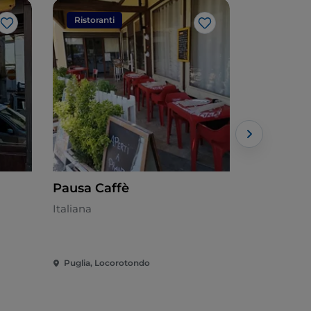
Ristoranti
Ristorant
Like
Like
Pausa Caffè
Pane & 
Italiana
Pugliese - 
Puglia, Locorotondo
Puglia, Molf