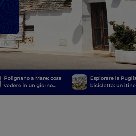
Polignano a Mare: cosa
Esplorare la Pugli
vedere in un giorno
bicicletta: un itine
nella città più
da Gravina a Gino
accogliente del mondo