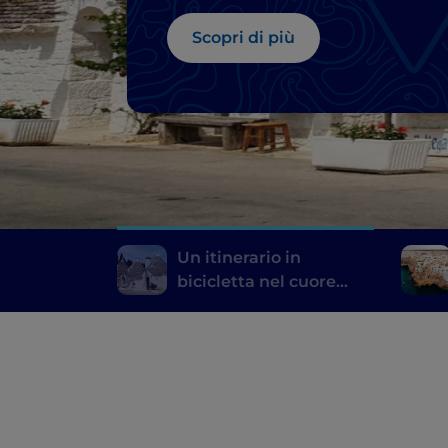
Scopri di più
Un itinerario in
bicicletta nel cuore
della Puglia, da Ostuni
a Alberobello