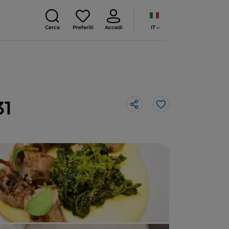
IT
Cerca
Preferiti
Accedi
31
Like