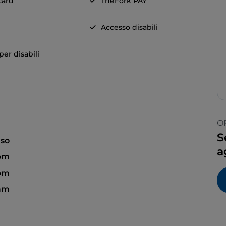
card
TheFork PAY
Accesso disabili
er disabili
O
S
so
a
 pm
 pm
 am