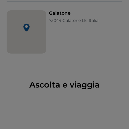
nel crollo, la lampada che illuminava la sacra icona
restò accesa e questo segno venne interpretato
Galatone
come incoraggiamento per la costruzione della
73044 Galatone LE, Italia
seconda chiesa.
Ascolta e viaggia