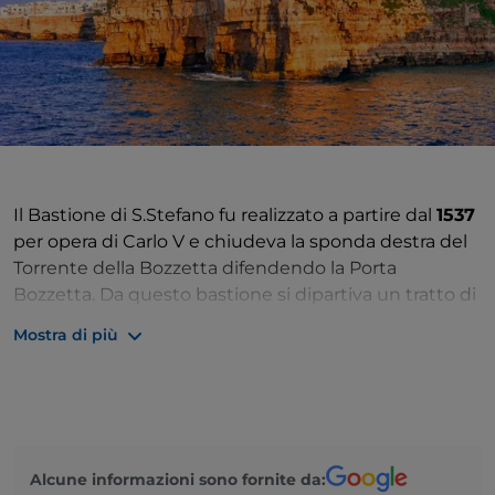
Il Bastione di S.Stefano fu realizzato a partire dal
1537
per opera di Carlo V e chiudeva la sponda destra del
Torrente della Bozzetta difendendo la Porta
Bozzetta. Da questo bastione si dipartiva un tratto di
mura, che garantiva l’accesso alla città da ovest e che
Mostra di più
raggiungeva il Forte dell’
Andria
posto sull’omonima
collina. Il bastione risulta in parte demolito per fare
spazio ad edifici di recente costruzione e risulta
visibile solo in un tratto lungo l’attuale
via del
Macello Vecchio
.
Alcune informazioni sono fornite da: