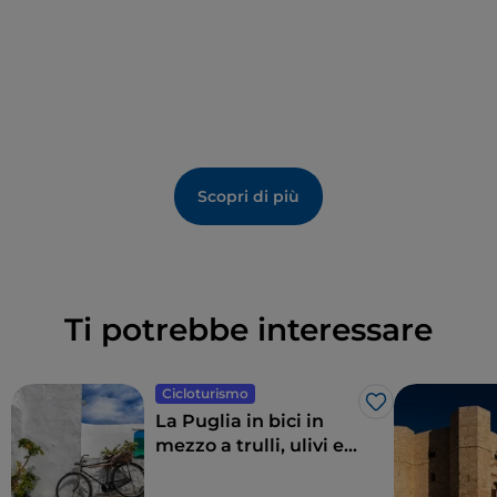
Scopri di più
Ti potrebbe interessare
Cicloturismo
Like
La Puglia in bici in
mezzo a trulli, ulivi e
borghi gioiello