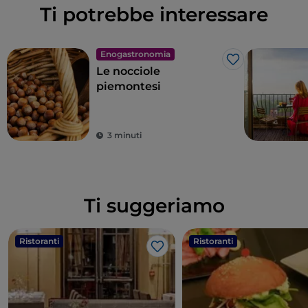
Ti potrebbe interessare
Enogastronomia
Like
Le nocciole
piemontesi
3 minuti
Ti suggeriamo
Ristoranti
Ristoranti
Like