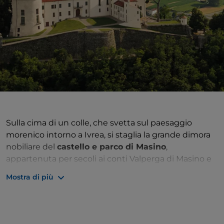
Sulla cima di un colle, che svetta sul paesaggio
morenico intorno a Ivrea, si staglia la grande dimora
nobiliare del
castello e parco di Masino
,
appartenuta per secoli ai conti Valperga di Masino e
oggi di proprietà del FAI - Fondo Ambiente Italiano,
Mostra di più
che ne gestisce le aperture e un bel programma di
eventi.
A stupire viaggiatori da tutto il mondo sono sia la