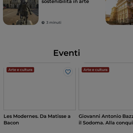
sostenibilità in arte
3 minuti
Eventi
Arte e cultura
Arte e cultura
Like
Les Modernes. Da Matisse a
Giovanni Antonio Bazz
Bacon
il Sodoma. Alla conqui
Rinascimento