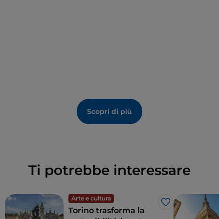
i giorni
che separano la morte di Gesù dalla sua
resurrezione, tre sono anche i
vertici del triangolo
su cui si fonda la planimetria della struttura e tre
sono i
pennacchi della cupola
e gli
archi
che la
sorreggono; anche le
colonne vestibolari
si
dispongono a gruppi di tre.
Che la si guardi da fuori o da dentro, la cappella della
Sindone è indiscutibilmente una delle espressioni
più sorprendenti del barocco piemontese, anche se
Scopri di più
la
leggendaria reliquia del Cristo
è stata spostata
da alcuni anni pochi metri più in basso, in una navata
laterale della cattedrale di S. Giovanni Battista.
Ti potrebbe interessare
Arte e cultura
Like
Torino trasforma la