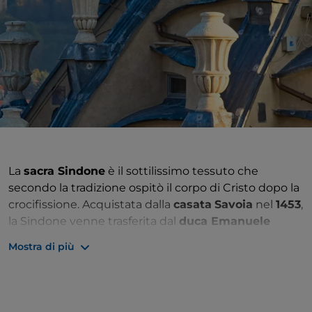
La
sacra Sindone
è il sottilissimo tessuto che
secondo la tradizione ospitò il corpo di Cristo dopo la
crocifissione. Acquistata dalla
casata
Savoia
nel
1453
,
la Sindone venne trasferita dal
duca Emanuele
Filiberto
da Chambéry a
Torino
nel
1578
, dopo la
Mostra di più
designazione del capoluogo piemontese a capitale
dello stato sabaudo.
Oggetto veneratissimo da tutta la cristianità, la
leggendaria reliquia dovette però aspettare da allora