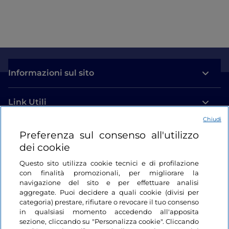
parco, tra i campi coltivati, c’è una piccola zona
acquitrinosa, perfetto habitat per queste specie. A
renderlo ancora più attraente, è il fatto che qui gli
uccelli sono al sicuro da ogni pericolo: si tratta di
un’oasi LIPU chiamata
Centro Cicogne
che qui
nidificano particolarmente volentieri.
Informazioni sul sito
Nota. Il parco è visitabile dal martedì alla domenica
Link Utili
dalle 10 alle 19.
Chiudi
Credit to:
Alessandro Gallione
Login
Preferenza sul consenso all'utilizzo
dei cookie
Restiamo in contatto
Questo sito utilizza cookie tecnici e di profilazione
con finalità promozionali, per migliorare la
navigazione del sito e per effettuare analisi
aggregate. Puoi decidere a quali cookie (divisi per
categoria) prestare, rifiutare o revocare il tuo consenso
in qualsiasi momento accedendo all'apposita
sezione, cliccando su "Personalizza cookie". Cliccando