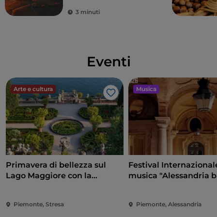
all’inglese di alcune aree della proprietà avvenne
3 minuti
invece nel ‘700 su disegno di Pregliasco. Il secolo
successivo, negli anni ‘30, il parco venne rivisitato
dall'architetto Xavier Kurten. Tra ‘800 e ‘900 soffrì un
periodo di declino, venendo convertito in buona
Eventi
parte a terreno di un’azienda agricola, e patendo le
conseguenze dei due conflitti mondiali.
Fortunatamente, una serie di interventi e restauri ha
Arte e cultura
Musica
Like
riportato il parco nella forma voluta per lui
dall’architetto tedesco.
Curiosità
Il parco di Racconigi è particolarmente ricco di
avifauna, tra cui molte specie di anatre, come la
Primavera di bellezza sul
Festival Internazional
coloratissima anatra mandarina, la gru coronata e
Lago Maggiore con la
musica "Alessandria 
anche molte cicogne che qui nidificano.
riapertura delle Isole
e non solo"
Sicuramente questi uccelli sono attratti dalla quiete
Borromee e di Villa Taranto
del luogo, ma forse sono attratti anche da una realtà
Piemonte, Stresa
Piemonte, Alessandria
sorta nelle vicinanze: poco più a nord del confine del