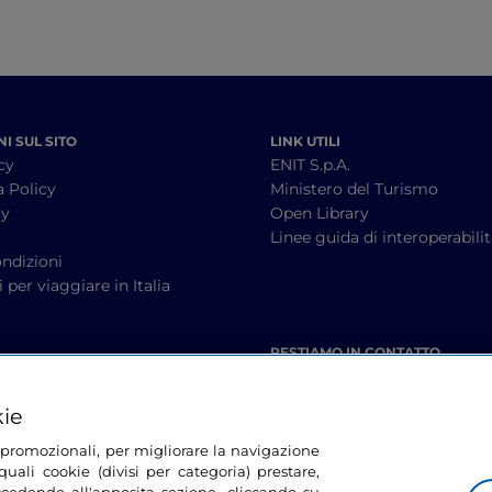
I SUL SITO
LINK UTILI
cy
ENIT S.p.A.
a Policy
Ministero del Turismo
cy
Open Library
à
Linee guida di interoperabili
ndizioni
 per viaggiare in Italia
RESTIAMO IN CONTATTO
kie
tà promozionali, per migliorare la navigazione
uali cookie (divisi per categoria) prestare,