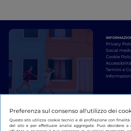
INFORMAZION
Privacy Poli
Social medi
Cookie Poli
Accessibilit
Termini e Co
Informazioni
Preferenza sul consenso all'utilizzo dei coo
Questo sito utilizza cookie tecnici e di profilazione con finali
del sito e per effettuare analisi aggregate. Puoi decidere a q