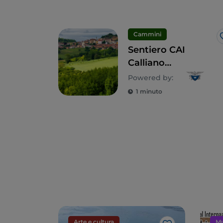
Cammini
Sentiero CAI
Calliano
Monferrato
Powered by:
1 minuto
Arte e cultura
Mu