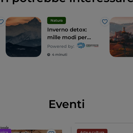
Natura
Like
Like
Inverno detox:
mille modi per
vivere la montagna
Powered by:
in Piemonte
4 minuti
Eventi
sica
Arte e cultura