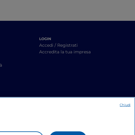
LOGIN
Accedi / Registrati
Accredita la tua impresa
tà
Chiudi