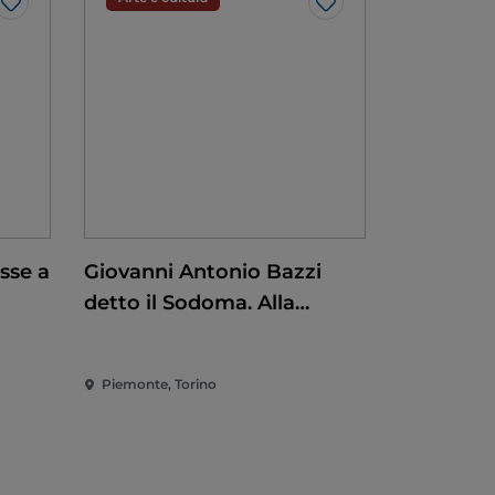
Like
Like
sse a
Giovanni Antonio Bazzi
detto il Sodoma. Alla
conquista del
Rinascimento
Piemonte, Torino