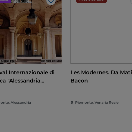
Like
val Internazionale di
Les Modernes. Da Mati
ca "Alessandria
Bacon
cca e non solo"
onte, Alessandria
Piemonte, Venaria Reale