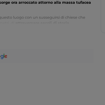
 sorge ora arroccato attorno alla massa tufacea
i questo luogo con un susseguirsi di chiese che
metri, di
attraversare secoli di storia
.
tata in un documento dell’866, e sicuramente la più
a parrocchiale.
ia
, nella parte alta del borgo, ha attualmente un
ica di Santa Maria risulterebbe già nel 999.
elice Martire
è documentata in un atto del 1296
San Desiderio
, inizialmente apparteneva ad un
o il 1300.
nziata
ora è utilizzata come Salone Polivalente.
 l’architettura religiosa di Calliano che vide
o territorio.