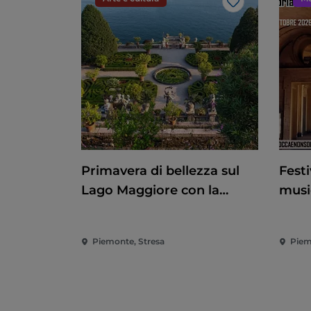
Like
Primavera di bellezza sul
Festi
Lago Maggiore con la
musi
riapertura delle Isole
baro
Borromee e di Villa Taranto
Piemonte, Stresa
Piem