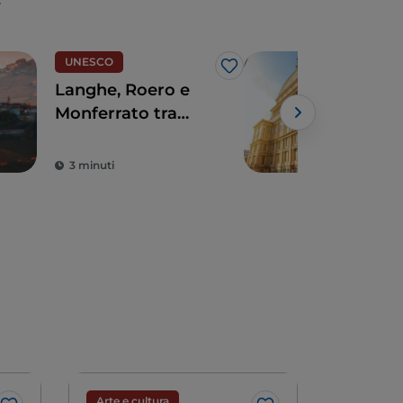
UNESCO
Arte
Like
Langhe, Roero e
Pie
Monferrato tra
reg
preziose viti,
ann
borghi e castelli
natu
3 minuti
5 m
Arte e cultura