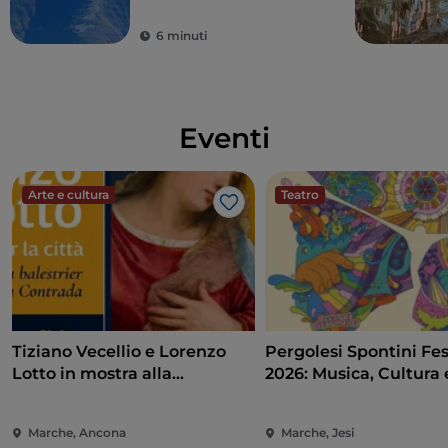
Marche
6 minuti
Eventi
Arte e cultura
Teatro
Like
Tiziano Vecellio e Lorenzo
Pergolesi Spontini Fes
Lotto in mostra alla
2026: Musica, Cultura 
Pinacoteca di Ancona
Spettacolo nel Cuore 
Marche
Marche, Ancona
Marche, Jesi