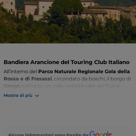
Bandiera Arancione del Touring Club Italiano
All’interno del
Parco Naturale Regionale Gola della
Rossa e di Frasassi
, circondato da boschi, il borgo di
Genga
svetta su un colle nell’alta valle del fiume
Esino. La natura è stata senz’altro benevola con
Mostra di più
questo territorio, perché oltre alla bellezza delle
montagne circostanti, da scoprire tramite percorsi e
sentieri, il territorio è famoso per le
grotte di
Frasassi
, imperdibile e spettacolare complesso di
cavità carsiche, uno dei percorsi sotterranei più
Alcune informazioni sono fornite da: