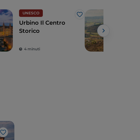
UNESCO
Eno
Like
Urbino Il Centro
Le 
Storico
terr
prod
Powe
tutt
4 minuti
3 m
Like