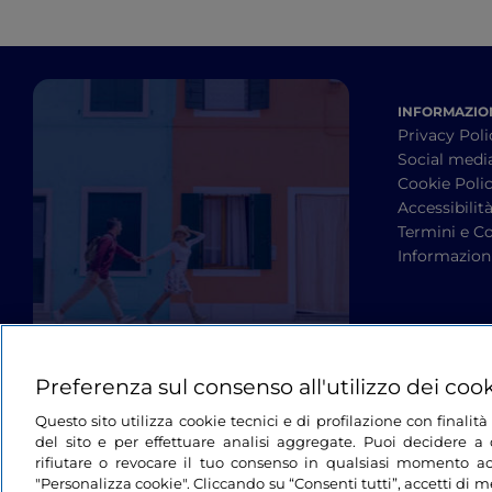
INFORMAZION
Privacy Poli
Social medi
Cookie Poli
Accessibilit
Termini e Co
Informazioni
Preferenza sul consenso all'utilizzo dei coo
Questo sito utilizza cookie tecnici e di profilazione con finali
del sito e per effettuare analisi aggregate. Puoi decidere a q
rifiutare o revocare il tuo consenso in qualsiasi momento ac
"Personalizza cookie". Cliccando su “Consenti tutti”, accetti di me