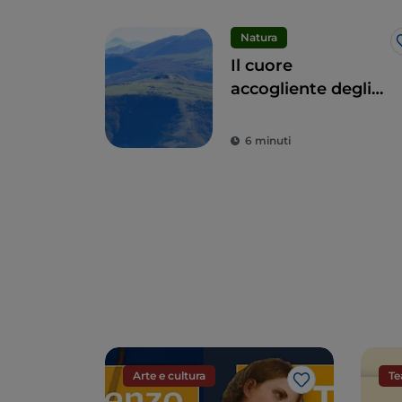
Natura
Il cuore
accogliente degli
Appennini: i 9
comuni delle Alte
6 minuti
Marche
Arte e cultura
Te
Like