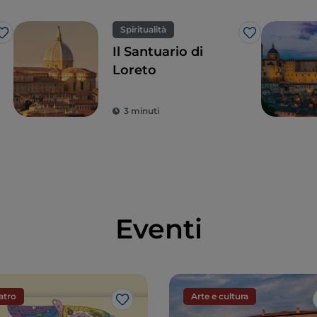
Spiritualità
Like
Like
Il Santuario di
Loreto
3 minuti
Eventi
atro
Arte e cultura
Like