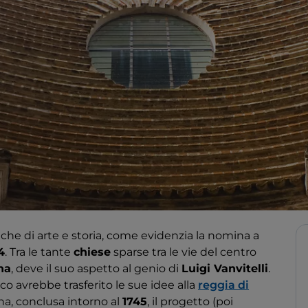
che di arte e storia, come evidenzia la nomina a
4
. Tra le tante
chiese
sparse tra le vie del centro
na
, deve il suo aspetto al genio di
Luigi Vanvitelli
.
oco avrebbe trasferito le sue idee alla
reggia di
na, conclusa intorno al
1745
, il progetto (poi