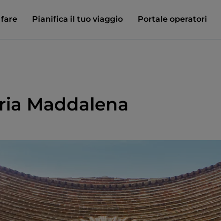
 fare
Pianifica il tuo viaggio
Portale operatori
aria Maddalena