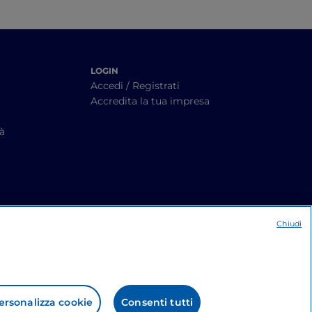
LOGIN
Accedi / Registrati
Accredita la tua impresa
tà
Chiudi
ersonalizza cookie
Consenti tutti