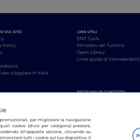
I SUL SITO
LINK UTILI
cy
ENIT S.p.A.
a Policy
Ministero del Turismo
cy
Open Library
à
Linee guida di interoperabili
ndizioni
 per viaggiare in Italia
RESTIAMO IN CONTATTO
kie
tà promozionali, per migliorare la navigazione
uali cookie (divisi per categoria) prestare,
cedendo all'apposita sezione, cliccando su
P
morizzare tutti i cookie sul tuo dispositivo. Il