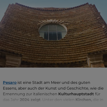
Pesaro
ist eine Stadt am Meer und des guten
Essens, aber auch der Kunst und Geschichte, wie die
Ernennung zur italienischen
Kulturhauptstadt
für
das Jahr
2024 zeigt
. Unter den vielen
Kirchen,
die in
den Straßen der Altstadt verstreut sind, verdankt