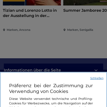
Tizian und Lorenzo Lotto in
Summer Jamboree 20
der Ausstellung in der
Pinakothek von Ancona
Marken, Ancona
Marken, Senigallia
Informationen über die Seite
Schließen
Nützliche Links
Präferenz bei der Zustimmung zur
Verwendung von Cookies
Login
Diese Website verwendet technische und Profiling-
Cookies für Werbezwecke, um die Navigation auf der