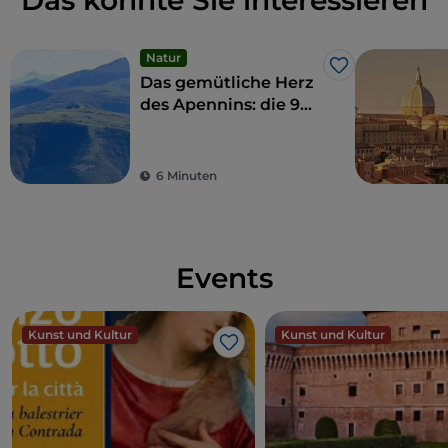
Das könnte Sie interessieren
Natur
Like
Das gemütliche Herz
des Apennins: die 9
Gemeinden der
Hohen Marken
6 Minuten
Events
Kunst und Kultur
Kunst und Kultur
Like