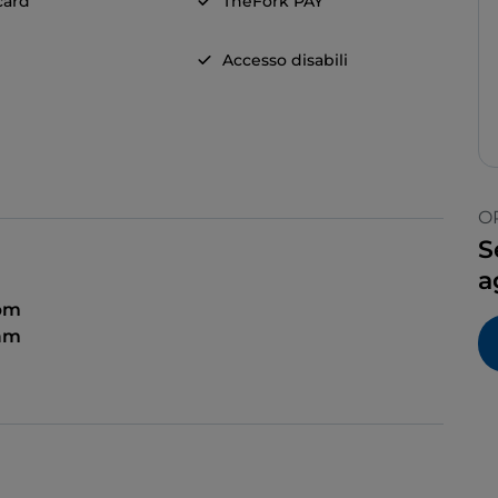
card
TheFork PAY
Accesso disabili
O
S
a
 pm
 am