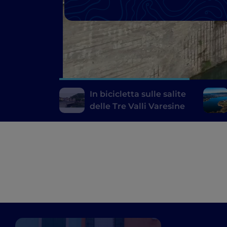
In bicicletta sulle salite
delle Tre Valli Varesine