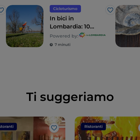
Cicloturismo
Like
Like
In bici in
Lombardia: 10
itinerari in famiglia
Powered by:
7 minuti
Ti suggeriamo
storanti
Ristoranti
Like