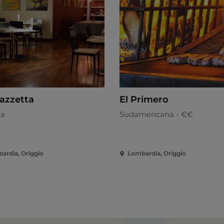
iazzetta
El Primero
na
Sudamericana - €€
ardia, Origgio
Lombardia, Origgio