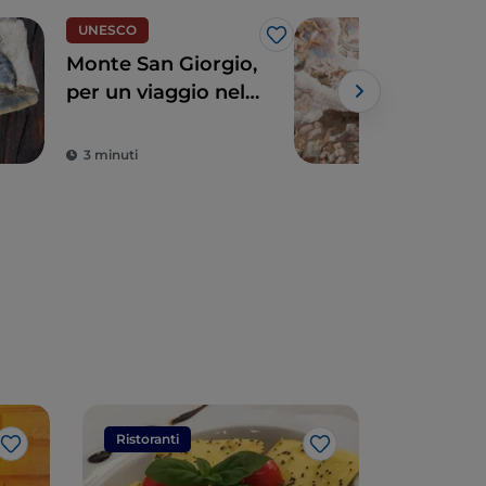
UNESCO
Arte
Like
Monte San Giorgio,
Lom
per un viaggio nel
teso
mondo di 230
tra 
milioni di anni fa
dint
3 minuti
2 m
Ristoranti
Ristorant
Like
Like