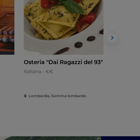
Osteria "Dai Ragazzi del 93"
Osteria d
Italiana - €€
Mediterran
Lombardia, Somma lombardo
Lombardia,