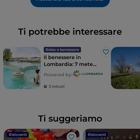
Ti potrebbe interessare
Relax e benessere
Like
Il benessere in
Lombardia: 7 mete
per un detox totale
Powered by:
3 minuti
Ti suggeriamo
Ristoranti
Ristoranti