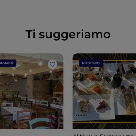
Ti suggeriamo
storanti
Ristoranti
Like