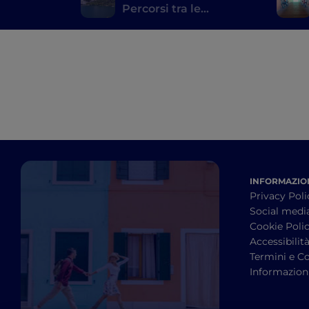
Percorsi tra le
meraviglie delle
province di Bergamo e
Brescia
INFORMAZION
Privacy Poli
Social medi
Cookie Poli
Accessibilit
Termini e Co
Informazioni