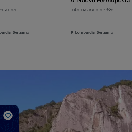
Al Nuovo Fermoposta
erranea
Internazionale - €€
ardia, Bergamo
Lombardia, Bergamo
Like