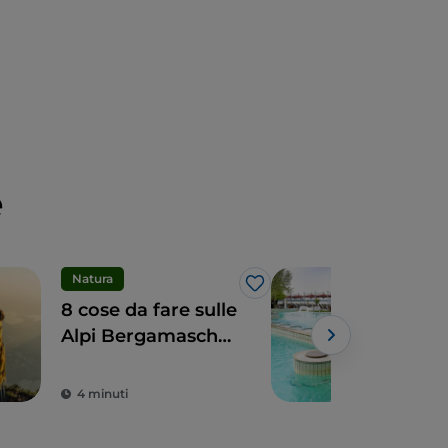
e
Natura
Rela
Like
8 cose da fare sulle
Il b
Alpi Bergamasche
Lom
per vivere la loro
per
Powe
bellezza
4 minuti
3 m