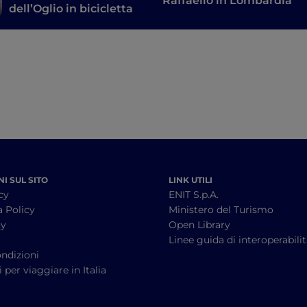
Raffaello in Lombardia
dell’Oglio in bicicletta
I SUL SITO
LINK UTILI
cy
ENIT S.p.A.
a Policy
Ministero del Turismo
cy
Open Library
à
Linee guida di interoperabili
ndizioni
 per viaggiare in Italia