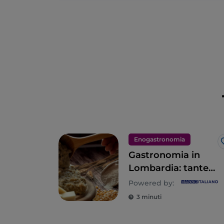
Enogastronomia
Gastronomia in
Lombardia: tante
anime per un
Powered by:
tripudio di sapori
3 minuti