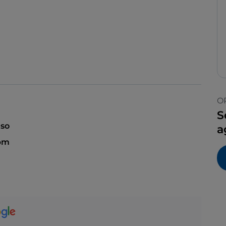
O
S
so
a
 pm