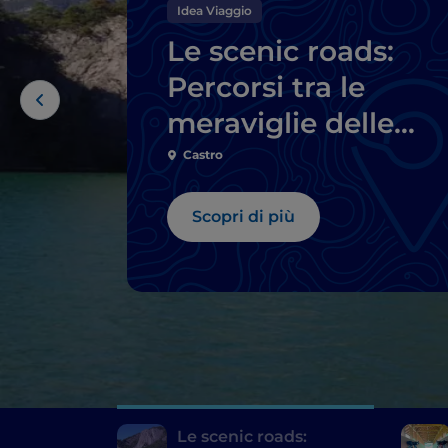
Idea Viaggio
Le scenic roads:
Percorsi tra le
meraviglie delle
province di Berga
Castro
e Brescia
Scopri di più
Le scenic roads: