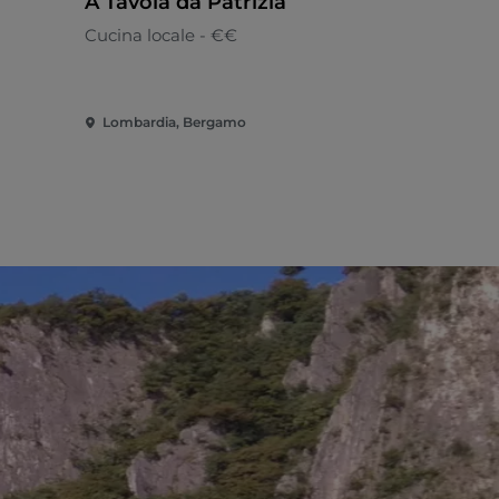
A Tavola da Patrizia
Accaelle 
Cucina locale - €€
Italiana
Lombardia, Bergamo
Lombardia