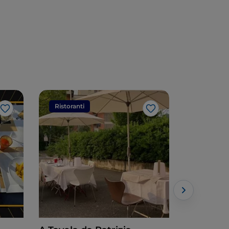
Ristoranti
Ristorant
Like
Like