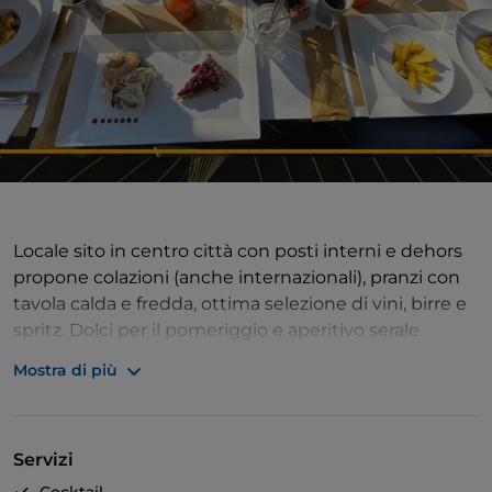
Locale sito in centro città con posti interni e dehors
propone colazioni (anche internazionali), pranzi con
tavola calda e fredda, ottima selezione di vini, birre e
spritz. Dolci per il pomeriggio e aperitivo serale
comprensivo di finger e per completare, lista di
Mostra di più
snack internazionali (club-sandwich, avocado toast,
focaccia con pulled chicken, etc.…). La domenica
proponiamo inoltre il brunch con scelta tra 3 piatti
Servizi
salati, 3 piatti dolce e un piatto light dalle 11:30 alle
14:30.