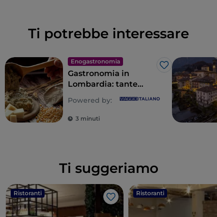
Ti potrebbe interessare
Enogastronomia
Like
Gastronomia in
Lombardia: tante
anime per un tripudio
Powered by:
di sapori
3 minuti
Ti suggeriamo
Ristoranti
Ristoranti
Like