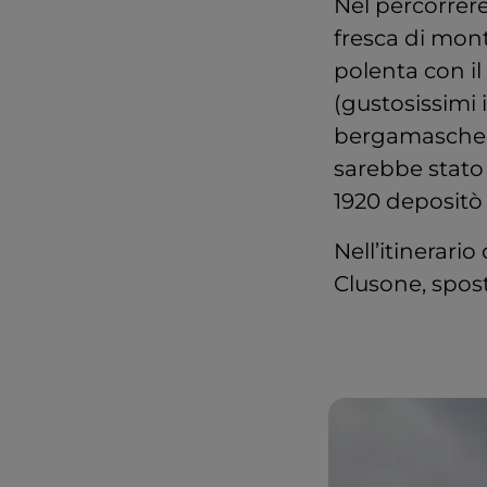
Nel percorrere
fresca di mont
polenta con il 
(gustosissimi in
bergamasche) 
sarebbe stato
1920 depositò 
Nell’itinerari
Clusone, spost