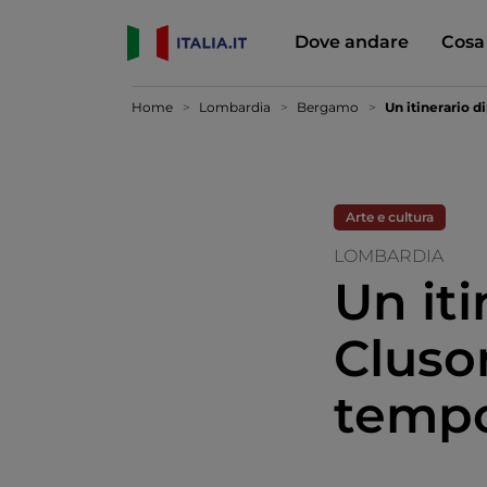
Dove andare
Cosa
Home
Lombardia
Bergamo
Un itinerario d
Arte e cultura
LOMBARDIA
Un iti
Cluson
temp