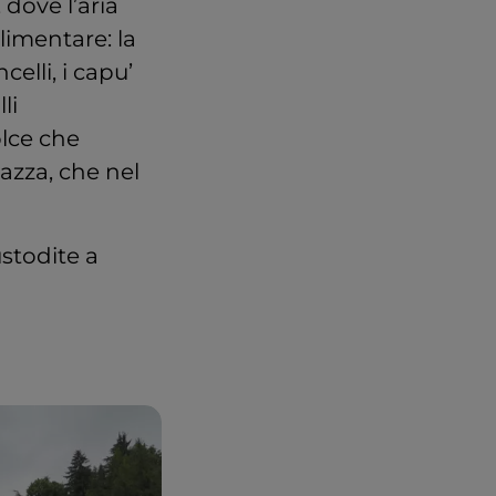
 dove l’aria
limentare: la
celli, i capu’
li
dolce che
azza, che nel
ustodite a