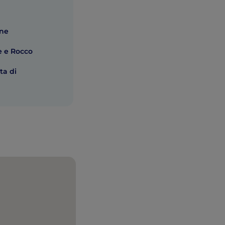
one
e e Rocco
ta di