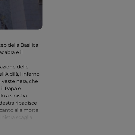
eo della Basilica
cabra e il
tazione delle
’Aldilà, l’inferno
 veste nera, che
il Papa e
o a sinistra
estra ribadisce
ccanto alla morte
inistra scaglia
sonaggi offrono
te non si lascia