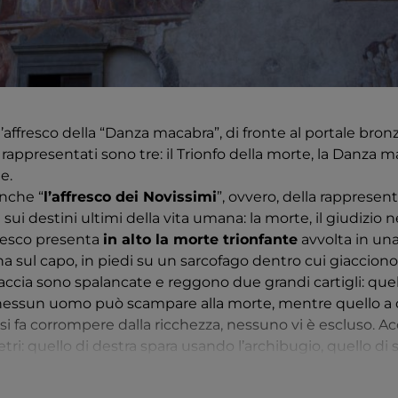
’affresco della “Danza macabra”, di fronte al portale bronz
 rappresentati sono tre: il Trionfo della morte, la Danza ma
e.
nche “
l’affresco dei Novissimi
”, ovvero, della rappresen
i destini ultimi della vita umana: la morte, il giudizio nell
ffresco presenta
in alto la morte trionfante
avvolta in una
a sul capo, in piedi su un sarcofago dentro cui giacciono 
raccia sono spalancate e reggono due grandi cartigli: quell
ssun uomo può scampare alla morte, mentre quello a d
si fa corrompere dalla ricchezza, nessuno vi è escluso. A
tri: quello di destra spara usando l’archibugio, quello di s
igge religiosi e cavalieri. Ai piedi del sarcofago, altri per
senza comprendere che non servono a nulla perché la mor