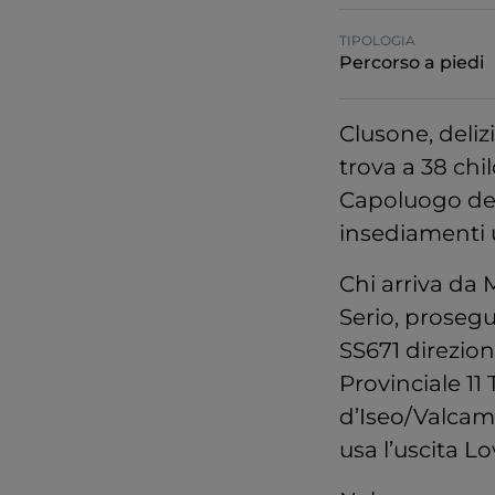
TIPOLOGIA
Percorso a piedi
Clusone, deli
trova a 38 chi
Capoluogo de
insediamenti um
Chi arriva da 
Serio, prosegu
SS671 direzion
Provinciale 1
d’Iseo/Valcamo
usa l’uscita 