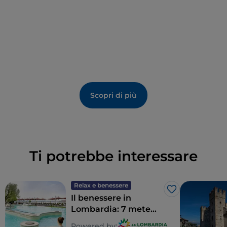
Scopri di più
Ti potrebbe interessare
Relax e benessere
Like
Il benessere in
Lombardia: 7 mete
per un detox totale
Powered by: