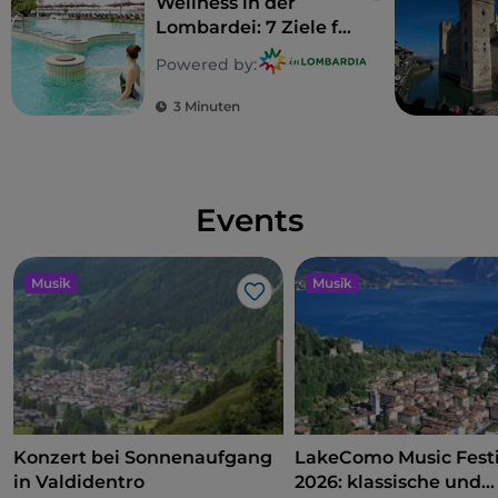
Wellness in der
Lombardei: 7 Ziele für
einen totalen Detox
Powered by:
3 Minuten
Events
Musik
Musik
Like
Konzert bei Sonnenaufgang
LakeComo Music Festi
in Valdidentro
2026: klassische und