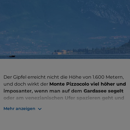
Der Gipfel erreicht nicht die Höhe von 1.600 Metern,
und doch wirkt der
Monte Pizzocolo viel höher und
imposanter, wenn man auf dem
Gardasee segelt
oder am venezianischen Ufer spazieren geht und
seine Felswände und kahlen Kämme betrachtet.
Mehr anzeigen
Das Profil ist unverkennbar: Zur Zeit der
Napoleonischen Kriege gaben die französischen
Soldaten ihm den kuriosen Spitznamen „Nase