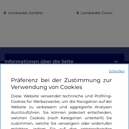
zeitgenössische Musi
zwischen Villen und 
Lombardei, Sondrio
Lombardei, Como
am Comer See
Informationen über die Seite
Schließen
Nützliche Links
Präferenz bei der Zustimmung zur
Verwendung von Cookies
Login
Diese Website verwendet technische und Profiling-
Cookies für Werbezwecke, um die Navigation auf der
Bleiben wir in Kontakt
Website zu verbessern und aggregierte Analysen
durchzuführen. Sie können jederzeit entscheiden,
welchen Cookies (nach Kategorien unterteilt) Sie
zustimmen, welche Sie verweigern oder widerrufen
möchten, indem Sie auf den entsprechenden