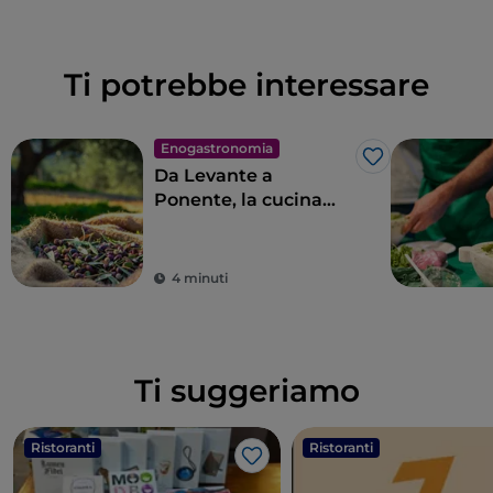
Ti potrebbe interessare
Enogastronomia
Like
Da Levante a
Ponente, la cucina
ligure in 11 tappe
4 minuti
Ti suggeriamo
Ristoranti
Ristoranti
Like