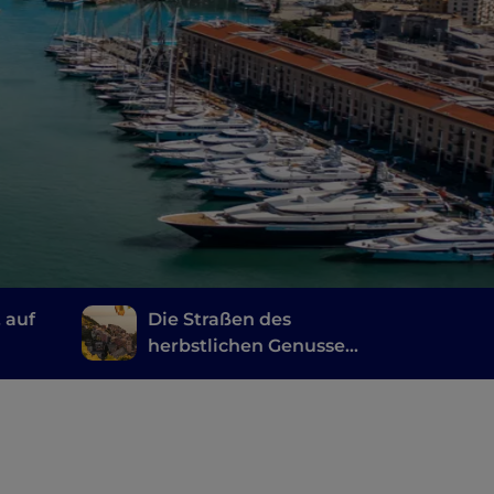
 auf
Die Straßen des
herbstlichen Genusses
in Ligurien