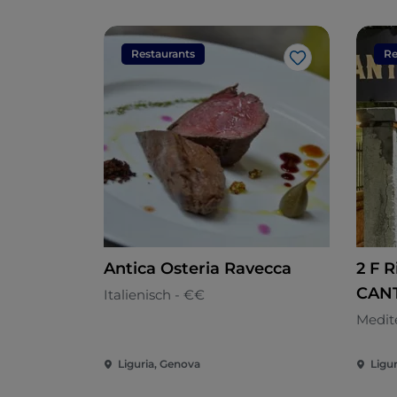
Restaurants
Re
Like
Antica Osteria Ravecca
2 F R
CAN
Italienisch - €€
Medit
Liguria, Genova
Ligu