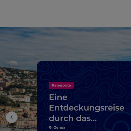
Reiseroute
Eine
Entdeckungsreise
durch das
pulsierende Herz
Genua