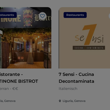
staurants
Restaurants
Like
istorante -
7 Sensi - Cucina
TINONE BISTROT
Decontaminata
erran - €€
Italienisch
ria, Genova
Liguria, Genova