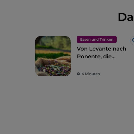
Da
Essen und Trinken
Von Levante nach
Ponente, die
ligurische Küche in
11 Etappen
4 Minuten