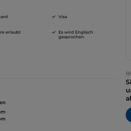
card
Visa
re erlaubt
Es wird Englisch
gesprochen
B
S
u
a
sen
 pm
 pm