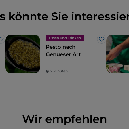
s könnte Sie interessie
Essen und Trinken
Like
Like
Pesto nach
Genueser Art
2 Minuten
Wir empfehlen