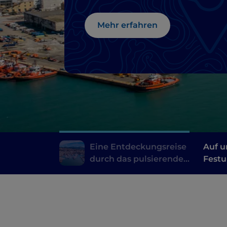
von Genua
Mehr erfahren
Eine Entdeckungsreise
Auf u
durch das pulsierende
Fest
Herz von Genua