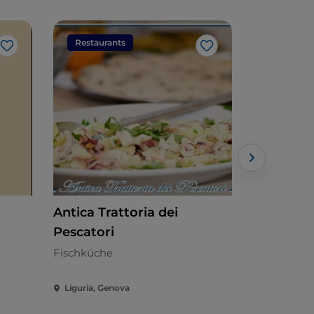
Restaurants
Restaura
Like
Like
Antica Trattoria dei
Antica Os
Pescatori
Ligurisch - 
Fischküche
Liguria, Genova
Liguria, Ge