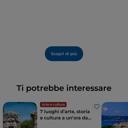
Caprarola
, che fino ai primi del ’500 quando la
dinastia dei Farnese l’acquistò da Papa Giulio II era
semplicemente un villaggio. Oggi è citata in tutti i
manuali di storia dell’architettura per l’originalità del
Palazzo Farnese
curato nella seconda metà di quel
secolo da Jacopo Barozzi detto il Vignola.
Scopri di più
Ti potrebbe interessare
Arte e cultura
Like
7 luoghi d’arte, storia
e cultura a un’ora da
Roma