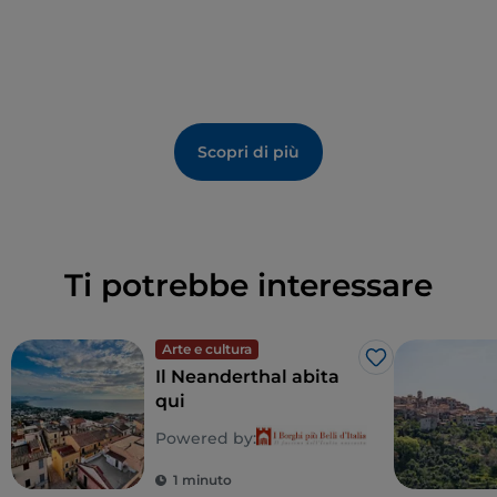
contenuti della tradizione e mettere a fuoco quei
momenti, quegli aspetti e quei personaggi che
partecipano alla costruzione del patrimonio culturale
locale.
Scopri di più
Ti potrebbe interessare
Arte e cultura
Like
Il Neanderthal abita
qui
Powered by:
1 minuto