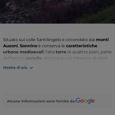
Situato sul colle Sant'Angelo e circondato dai
monti
Ausoni
,
Sonnino
è conserva le
caratteristiche
urbane medioevali
: l’alta
torre
di quattro piani, parte
dell'antico
castello
, domina su un intreccio di vicoli
che, partendo dalle
porte di accesso
, si intersecano
Mostra di più
quasi come in un labirinto. La città, infatti, era un
tempo circondata da mura interrotte da 13 torrette
semicilindriche, con finestrelle di osservazione,
feritoie e camminamenti per la ronda e, le 5 porte di
accesso venivano aperte al mattino e richiuse al
Alcune informazioni sono fornite da:
tramonto.
Tra gli edifici religiosi troviamo la
chiesa di S. Angelo