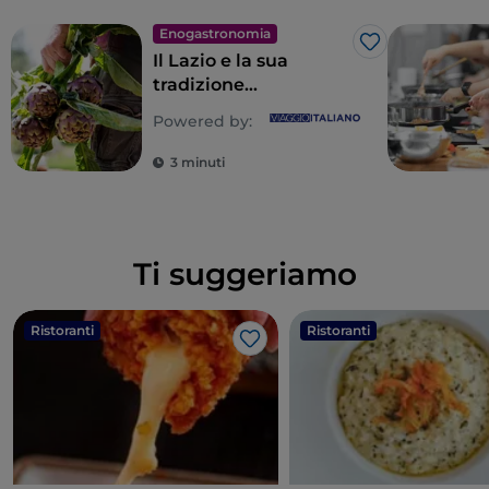
Enogastronomia
Like
Il Lazio e la sua
tradizione
gastronomica
Powered by:
popolare, un’eterna
scoperta
3 minuti
Ti suggeriamo
Ristoranti
Ristoranti
Like