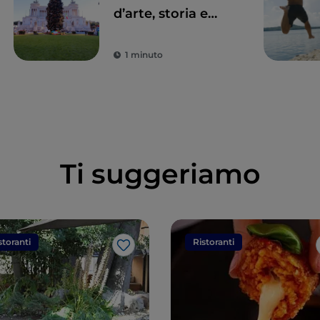
d’arte, storia e
cultura
1 minuto
Ti suggeriamo
storanti
Ristoranti
Like