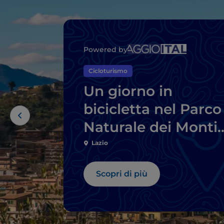
Powered by
Cicloturismo
Un giorno in
bicicletta nel Parco
Naturale dei Monti
Simbruini, a due
Lazio
passi da Roma
Scopri di più