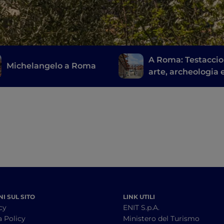
A Roma: Testaccio
Michelangelo a Roma
arte, archeologia 
romanissimo stre
food
I SUL SITO
LINK UTILI
cy
ENIT S.p.A.
a Policy
Ministero del Turismo