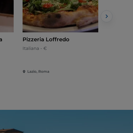
a
Pizzeria Loffredo
Inside - 
Italiana - €
Italiana
Lazio, Roma
Lazio, Rom