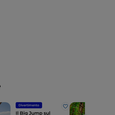
e
Divertimento
Div
Like
Il Big Jump sul
Iti