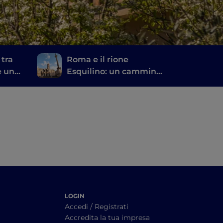
 tra
Roma e il rione
e un
Esquilino: un cammino
et
di spiritualità, storie e
memorie
LOGIN
Accedi / Registrati
Accredita la tua impresa