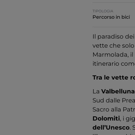
TIPOLOGIA
Percorso in bici
Il paradiso dei
vette che solo 
Marmolada, il
itinerario co
Tra le vette r
La
Valbelluna
Sud dalle Prea
Sacro alla Pat
Dolomiti
, i g
dell’Unesco
.