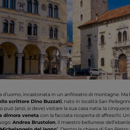
a d’uomo, incastonata in un anfiteatro di montagne. Ma
ello scrittore Dino Buzzati
, nato in località San Pellegrin
si può (anzi, si deve) visitare la sua casa natia: la cinquec
ca dimora veneta
con la facciata ricoperta di affreschi. Un
uogo:
Andrea Brustolon
, il maestro bellunese dell’ebanis
Michelangelo del legno
”. Dentro la chiesa di San Pietr