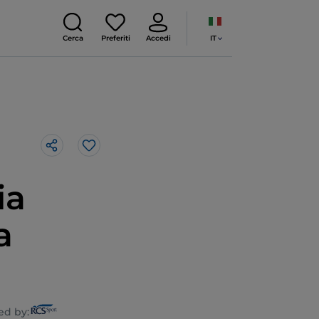
IT
Cerca
Preferiti
Accedi
Like
ia
a
d by: