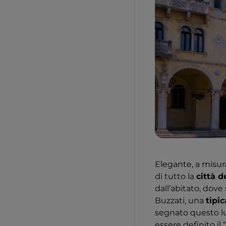
Elegante, a misur
di tutto la
città d
dall’abitato, dove 
Buzzati, una
tipi
segnato questo l
essere definito il “