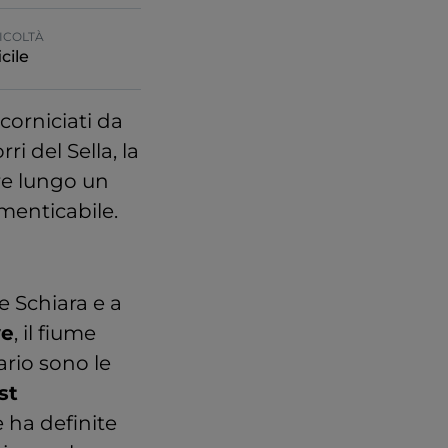
ICOLTÀ
icile
ncorniciati da
ri del Sella, la
re lungo un
menticabile.
 Schiara e a
ve
, il fiume
ario sono le
st
e ha definite