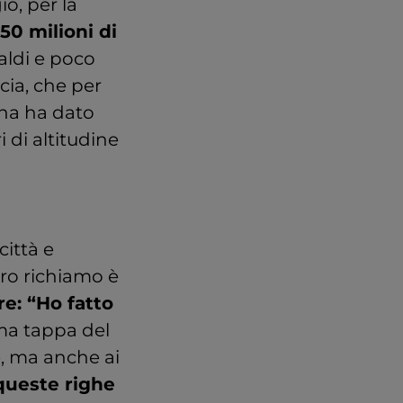
io, per la
50 milioni di
caldi e poco
cia, che per
ana ha dato
 di altitudine
città e
loro richiamo è
re: “Ho fatto
ima tappa del
e, ma anche ai
 queste righe