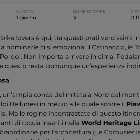
DURATA
NUMERO TAPPE
DIFF
1 giorno
3
Diff
 bike lovers è qui, tra questi prati verdissimi i
a nominarle ci si emoziona: il Catinaccio, le Tor
 Pordoi. Non importa arrivare in cima. Pedala
me questo resta comunque un’esperienza indi
osa
, un’ampia conca delimitata a Nord dal monte
lpi Bellunesi in mezzo alla quale scorre il
Pia
ria. Ma le regine incontrastate di questo itiner
iganti di roccia inseriti nella
World Heritage Li
 Straordinarie per l’architettura (Le Corbusier l