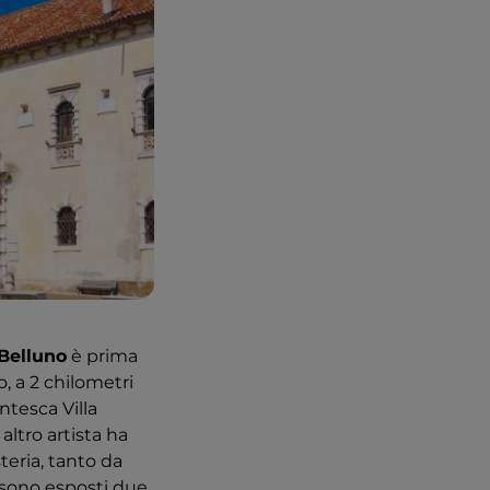
Belluno
è prima
o, a 2 chilometri
entesca Villa
 altro artista ha
teria, tanto da
o sono esposti due