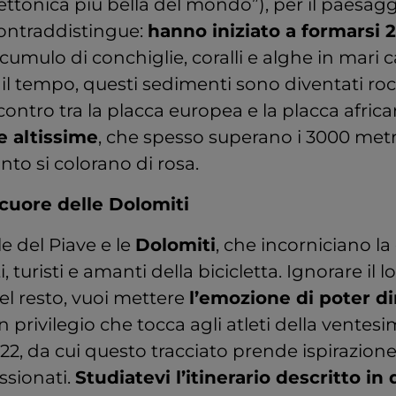
tettonica più bella del mondo”), per il paesagg
contraddistingue:
hanno iniziato a formarsi 2
cumulo di conchiglie, coralli e alghe in mari 
il tempo, questi sedimenti sono diventati roc
scontro tra la placca europea e la placca afric
e altissime
, che spesso superano i 3000 metri
nto si colorano di rosa.
cuore delle Dolomiti
le del Piave e le
Dolomiti
, che incorniciano la 
 turisti e amanti della bicicletta. Ignorare il 
el resto, vuoi mettere
l’emozione di poter di
 privilegio che tocca agli atleti della ventes
2022, da cui questo tracciato prende ispirazion
ssionati.
Studiatevi l’itinerario descritto in