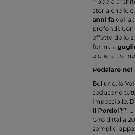
“l’opera archi
storia che le 
anni fa
dall’ac
profondi. Con 
effetto dello 
forma a
gugli
e che al tramo
Pedalare nel 
Belluno, la Val
seducono tutti,
impossibile. D
il Pordoi?”.
Un
Giro d’Italia 
semplici appa