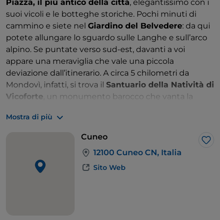
Piazza, il più antico della città
, elegantissimo con i
suoi vicoli e le botteghe storiche. Pochi minuti di
cammino e siete nel
Giardino del Belvedere
: da qui
potete allungare lo sguardo sulle Langhe e sull’arco
alpino. Se puntate verso sud-est, davanti a voi
appare una meraviglia che vale una piccola
deviazione dall’itinerario. A circa 5 chilometri da
Mondovì, infatti, si trova il
Santuario della Natività di
Vicoforte
, un monumento barocco che vanta la
cupola ellittica più grande al mondo. Anche in
Mostra di più
questo caso, non accontentatevi di guardarla da
terra e salite le scale a chiocciola fino ai suoi 60 metri
Cuneo
di altezza. Da qui, puntate diritti verso
Cuneo
, il
Lik
12100 Cuneo CN, Italia
capoluogo di provincia costruito su uno sperone di
roccia incastonato tra il fiume Stura e il torrente
Sito Web
Gesso. La strada è leggermente in salita, ma non
particolarmente difficoltosa. Fate attenzione
al pavé
del centro storico
, che rischia di essere insidioso per
le due ruote, ma una volta arrivati a destinazione