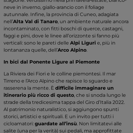
stagione: verdissimo nella primavera-estate, bianco-
neve in inverno, giallo-arancio con il foliage
autunnale. Infine, la provincia di Cuneo, adagiata
nell’
Alta Val di Tanaro
, un ambiente naturale ancora
incontaminato, con fitti boschi di querce, castagni,
faggi e pini, dove le linee all’orizzonte si fanno più
verticali: sono le pareti delle
Alpi Liguri
e, più in
lontananza quelle, dell’
Arco Alpino
.
In bici dal Ponente Ligure al Piemonte
La Riviera dei Fiori e le colline piemontesi. Il mar
Tirreno e l’Arco Alpino che rapisce lo sguardo e
rasserena la mente. È
difficile immaginare un
itinerario più ricco di questo
, che si snoda lungo le
strade della tredicesima tappa del Giro d’Italia 2022.
Al patrimonio naturalistico, si aggiungono spunti
storici, artistici e spirituali. E un invito per tutti i
cicloamatori:
guardate all’insù
. Non limitatevi alle
salite (una per la verità) sui pedali, ma approfittate