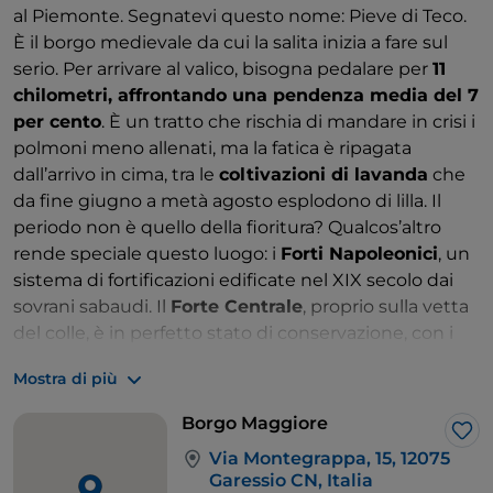
al Piemonte. Segnatevi questo nome: Pieve di Teco.
È il borgo medievale da cui la salita inizia a fare sul
serio. Per arrivare al valico, bisogna pedalare per
11
chilometri, affrontando una pendenza media del 7
per cento
. È un tratto che rischia di mandare in crisi i
polmoni meno allenati, ma la fatica è ripagata
dall’arrivo in cima, tra le
coltivazioni di lavanda
che
da fine giugno a metà agosto esplodono di lilla. Il
periodo non è quello della fioritura? Qualcos’altro
rende speciale questo luogo: i
Forti Napoleonici
, un
sistema di fortificazioni edificate nel XIX secolo dai
sovrani sabaudi. Il
Forte Centrale
, proprio sulla vetta
del colle, è in perfetto stato di conservazione, con i
due ponti levatoi e la trincea collegata al fossato. Il
Mostra di più
resto del percorso si snoda lungo un altopiano
punteggiato di paesini incantevoli. Uno dove
Borgo Maggiore
fermarsi per un aperitivo di fine giornata?
Garessio
,
Lik
Via Montegrappa, 15, 12075
uno dei borghi più belli d’Italia: la sua piazzetta San
Garessio CN, Italia
Giovanni pare un salotto a cielo aperto.