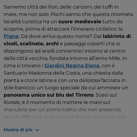
Sanremo città dei fiori, delle canzoni, dei tuffi in
mare, ma non solo. Pochi sanno che questa rinomata
località turistica ha un
cuore medievale
tutto da
scoprire, prima di attaccare l’itinerario ciclistico: la
Pigna
. Da dove arriva questo nome? Dal
labirinto di
vicoli, scalinate, archi
e passaggi coperti che si
dispongono ad anelli concentrici intorno al centro
della città vecchia, fondata intorno all’anno Mille. In
cima si trovano i
Giardini Regina Elena
, con il
Santuario Madonna della Costa, una chiesta dalla
pianta a croce latina e con una deliziosa facciata in
stile barocco: un luogo speciale da cui ammirare un
panorama unico sul blu del Tirreno
. Scesi sul
litorale, è il momento di mettere le mani sul
manubrio per un primo tratto che non presenta
grandi difficoltà. Si percorre il litorale, passando per
Arma di Taggia
, San Lorenzo a Mare e infine Imperia.
Mostra di più
A questo punto, però, è il momento di lasciarsi il