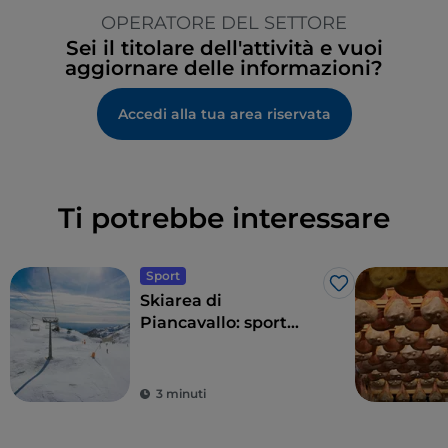
OPERATORE DEL SETTORE
Sei il titolare dell'attività e vuoi
aggiornare delle informazioni?
Accedi alla tua area riservata
Ti potrebbe interessare
Sport
Like
Skiarea di
Piancavallo: sport
sulla neve con vista
mare
3 minuti