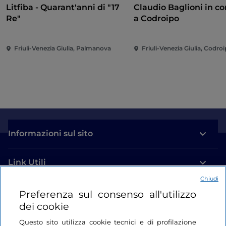
Litfiba - Quarant'anni di "17
Claudio Baglioni in c
Re"
a Codroipo
Friuli-Venezia Giulia, Palmanova
Friuli-Venezia Giulia, Codro
Informazioni sul sito
Link Utili
Chiudi
Login
Preferenza sul consenso all'utilizzo
dei cookie
Restiamo in contatto
Questo sito utilizza cookie tecnici e di profilazione