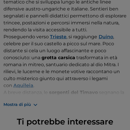
tematico che si sviluppa lungo le antiche linee
difensive austro-ungariche e italiane. Sentieri ben
segnalati e pannelli didattici permettono di esplorare
trincee, postazioni e percorsi immersi nella natura,
rendendo la visita accessibile a tutti.
Proseguendo verso
Trieste
, si raggiunge
Duino
,
celebre per il suo castello a picco sul mare. Poco
distante si cela un luogo affascinante e poco
conosciuto: una
grotta carsica
trasformata in età
romana in mitreo, santuario dedicato al dio Mitra. I
rilievi, le lucerne e le monete votive raccontano un
culto misterico giunto qui attraverso i legami
con
Aquileia
.
A breve distanza, le
sorgenti del Timavo
segnano la
conclusione ideale dell’itinerario: un luogo
Mostra di più
suggestivo, dove l’acqua riemerge dal sottosuolo
carsico, chiudendo un viaggio che
Ti potrebbe interessare
intreccia
paesaggio, storia antica e spiritualità
.