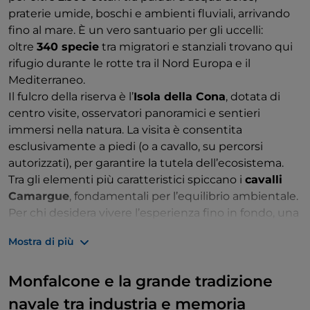
praterie umide, boschi e ambienti fluviali, arrivando
fino al mare. È un vero santuario per gli uccelli:
oltre
340 specie
tra migratori e stanziali trovano qui
rifugio durante le rotte tra il Nord Europa e il
Mediterraneo.
Il fulcro della riserva è l’
Isola della Cona
, dotata di
centro visite, osservatori panoramici e sentieri
immersi nella natura. La visita è consentita
esclusivamente a piedi (o a cavallo, su percorsi
autorizzati), per garantire la tutela dell’ecosistema.
Tra gli elementi più caratteristici spiccano i
cavalli
Camargue
, fondamentali per l’equilibrio ambientale.
Per chi desidera vivere l’esperienza fino in fondo, una
foresteria permette di soggiornare all’interno della
Mostra di più
riserva, godendo di albe e tramonti spettacolari sul
golfo di Trieste.
Monfalcone e la grande tradizione
navale tra industria e memoria