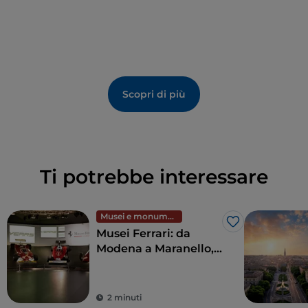
ammirano
soffitti in legno intarsiato
e altri
ambienti storici. Tra le
curiosità
, si trovano un
piccolo
teatro in legno
con
marionette ottocentesche
, lo
Stendardo della Beata Vergine
e racconti legati a
presenze misteriose
, come quella della giovane
Maria Costanza Sanvitale
.
Scopri di più
Ti potrebbe interessare
Musei e monumenti
Like
Musei Ferrari: da
Modena a Maranello,
in viaggio con le
“rosse”
2 minuti