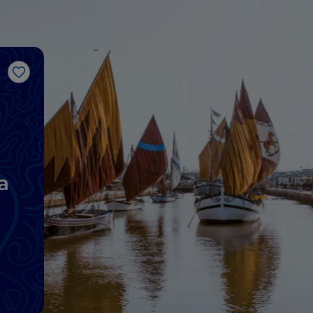
Like
a