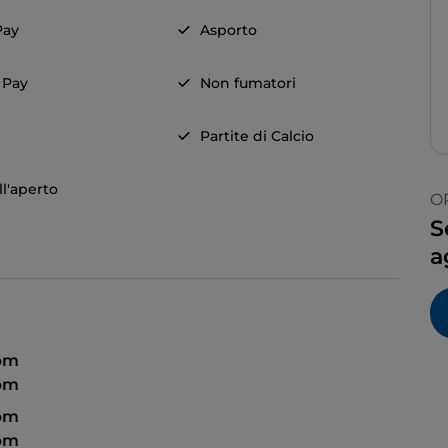
Pay
Asporto
 Pay
Non fumatori
Partite di Calcio
ll'aperto
O
S
a
 pm
 pm
 pm
 pm