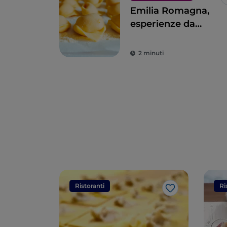
Emilia Romagna,
esperienze da
vivere nella terra
dei sapori
2 minuti
Ristoranti
Ri
Like