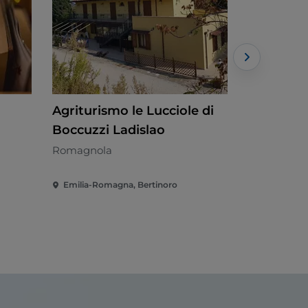
Agriturismo le Lucciole di
La Rustic
Boccuzzi Ladislao
Romagnola
Romagnola
Emilia-Romagna, Bertinoro