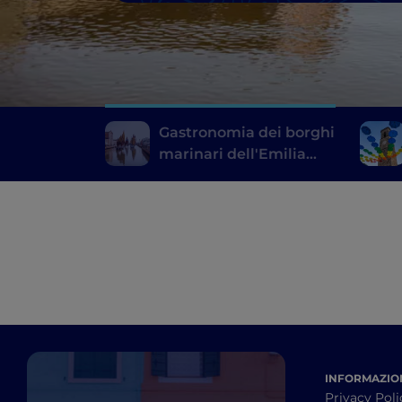
Gastronomia dei borghi
marinari dell'Emilia
Romagna
INFORMAZION
Privacy Poli