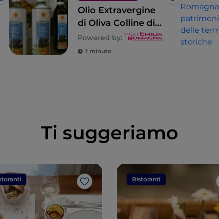
Like
Like
Olio Extravergine
di Oliva Colline di
Romagna DOP
Powered by:
1 minuto
Ti suggeriamo
storanti
Ristoranti
Like