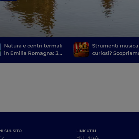
Natura e centri termali
Strumenti musical
in Emilia Romagna: 3
curiosi? Scopriamo
giorni alla ricerca della
musei di Grizzana
quintessenza del
Morandi e Cesena
benessere
I SUL SITO
LINK UTILI
cy
ENIT S.p.A.