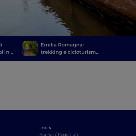
i
Emilia Romagna:
li nei
trekking e cicloturismo
nel Parco Nazionale
delle Foreste
Casentinesi, Monte
Falterona e Campigna
LOGIN
Accedi / Registrati