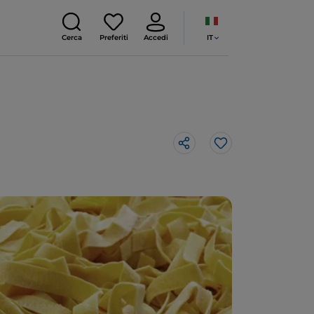
IT
Cerca
Preferiti
Accedi
Like