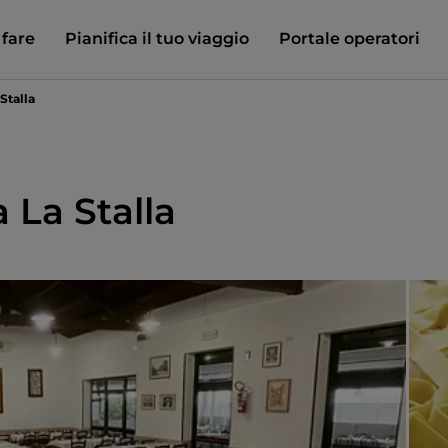
 fare
Pianifica il tuo viaggio
Portale operatori
Stalla
a La Stalla