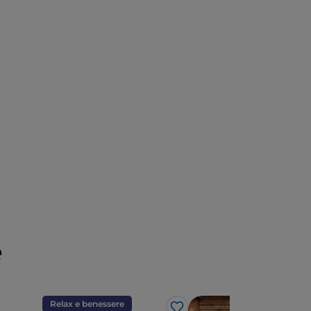
e
Relax e benessere
Spir