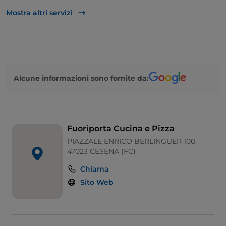
Apple Pay
Mostra altri servizi
Asporto
Bagno per disabili
Bancomat
Alcune informazioni sono fornite da:
Mastercard
Menù bambini
Pagamento con Satispay
Fuoriporta Cucina e Pizza
Parcheggio
PIAZZALE ENRICO BERLINGUER 100,
47023 CESENA (FC)
Tavoli all'aperto
Chiama
Ticket restaurant
Sito Web
Visa
Wi-Fi
Zona bambini