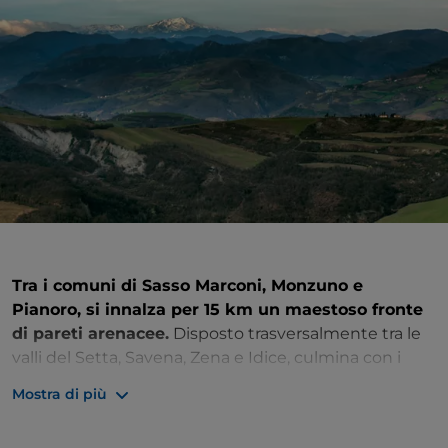
Tra i comuni di Sasso Marconi, Monzuno e
Pianoro, si innalza per 15 km un maestoso fronte
di pareti arenacee.
Disposto trasversalmente tra le
valli del Setta, Savena, Zena e Idice, culmina con i
rilievi del Monte Adone, della Rocca di Badolo e
Mostra di più
del Monte Rosso
. Un ambiente unico e un
paesaggio straordinario tutelato dalla
Riserva