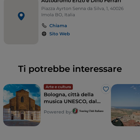
Autodromo Enzo e Dino Ferrari
Nel secondo appuntamento stagionale, dal 4 al 6
Piazza Ayrton Senna da Silva, 1, 40026
settembre, il programma è subito intenso con le
Imola BO, Italia
categorie del Campionato Italiano Gran Turismo
Chiama
Endurance, Formula Regional European
Sito Web
Championship e Italian F4 Championship.
Ti potrebbe interessare
Arte e cultura
Like
Bologna, città della
musica UNESCO, dalla
classica al jazz
Powered by: