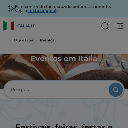
Este conteúdo foi traduzido automaticamente.
Veja o
texto original
.
...
O que fazer
Eventos
Eventos em Itália
Festivais, feiras, festas e