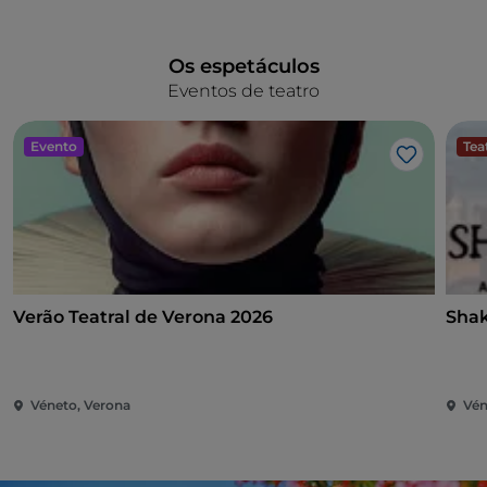
Os espetáculos
Eventos de teatro
Evento
Tea
Gosto
Verão Teatral de Verona 2026
Shak
Véneto, Verona
Vén