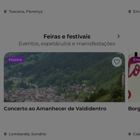
Toscana, Florença
Emí
Feiras e festivais
Eventos, espetáculos e manisfestações
Música
Eno
Gosto
Concerto ao Amanhecer de Valdidentro
Borg
Lombardia, Sondrio
Cal