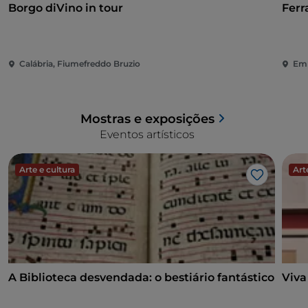
Borgo diVino in tour
Ferr
Calábria, Fiumefreddo Bruzio
Emí
Mostras e exposições
Eventos artísticos
Arte e cultura
Art
Gosto
A Biblioteca desvendada: o bestiário fantástico
Viva