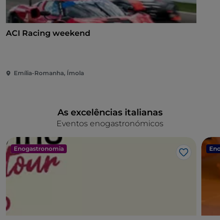
ACI Racing weekend
Emília-Romanha, Ímola
As excelências italianas
Eventos enogastronómicos
Enogastronomia
Eno
Gosto