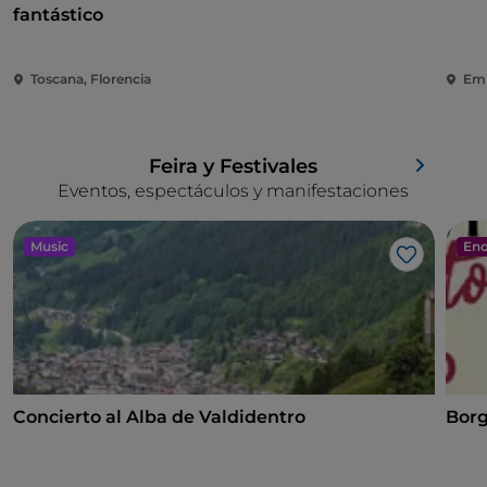
fantástico
Toscana, Florencia
Emi
Feira y Festivales
Eventos, espectáculos y manifestaciones
Music
Eno
Me gusta
Concierto al Alba de Valdidentro
Borg