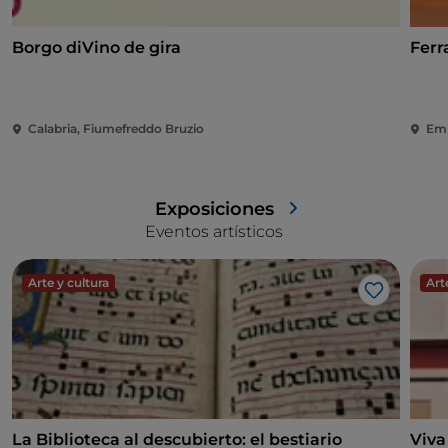
Borgo diVino de gira
Ferr
Calabria, Fiumefreddo Bruzio
Emi
Exposiciones
Eventos artísticos
Arte y cultura
Art
Me gusta
La Biblioteca al descubierto: el bestiario
Viva