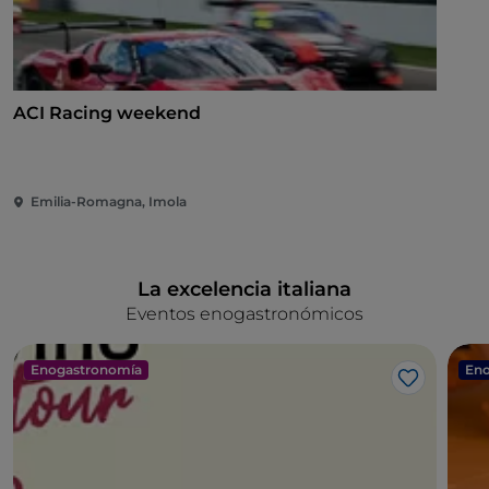
ACI Racing weekend
Emilia-Romagna, Imola
La excelencia italiana
Eventos enogastronómicos
Enogastronomía
Eno
Me gusta