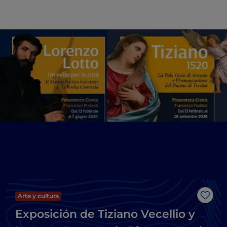
Arte y cultura
Me g
Exposición de Tiziano Vecellio y