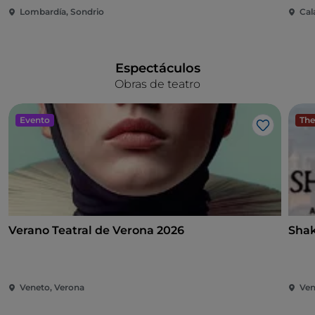
Lombardía, Sondrio
Cal
Espectáculos
Obras de teatro
Evento
The
Me gusta
Verano Teatral de Verona 2026
Shak
Veneto, Verona
Ven