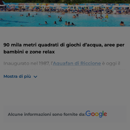
90 mila metri quadrati di giochi d’acqua, aree per
bambini e zone relax
Inaugurato nel 1987, l’
Aquafan di Riccione
è oggi il
parco acquatico più famoso d’Europa. Con i suoi oltre
Mostra di più
90 mila metri quadrati di attrazioni, offre
divertimento assicurato tra giochi d’acqua, aree per
bambini e zone relax come la laguna Poseidon.
All’interno del parco si trovano tunnel, percorsi e
scivoli, per un totale di 3 chilometri di lunghezza: dal
Alcune informazioni sono fornite da:
Kamikaze all’Extreme River, dallo Speedriul al River
Run, dallo StrizzaCOOL, lo scivolo formato famiglia, al