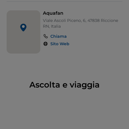
Black Hole per gli amanti del brivido.
Per i più piccoli segnaliamo l'
Arca Beach
dove si
Aquafan
trova l’Arca di Noè, sulla cui cima i bambini possono
Viale Ascoli Piceno, 6, 47838 Riccione
avventurarsi per poi scendere nella piscina
RN, Italia
antistante attraverso 4 scivoli, di cui 3 scoperti. A
Chiama
pochi metri si trovano la Piscina dell’Elefante, adatta
Sito Web
ai piccolissimi, e l’Antarctic Baby Beach.
Nella famosa discoteca
Walky Cup
si tengono ogni
anno concerti di artisti italiani e internazionali,
mentre nelle aree verdi c’è la possibilità di fare un
picnic all’aperto.
Ascolta e viaggia
Raggiungibile dall’autostrada A14 o in treno,
l’Aquafan è collegato alla città di Riccione
dall’autobus 58 ed è aperto tutti i giorni dall’1 giugno
al 15 settembre. I
biglietti
si possono acquistare sia in
cassa sia online e possono essere individuali, di
gruppo, combinati con altri
parchi della Riviera