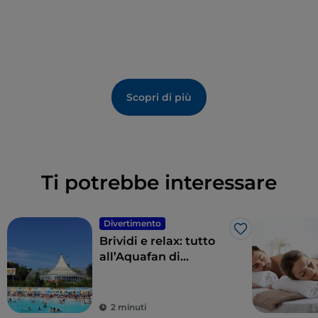
Adriatica
– Oltremare di Riccione, Italia in Miniatura
di Rimini e l’Acquario di Cattolica – o abbonamenti.
Scopri di più
Ti potrebbe interessare
Divertimento
Like
Brividi e relax: tutto
all’Aquafan di
Riccione in Emilia
Romagna
2 minuti