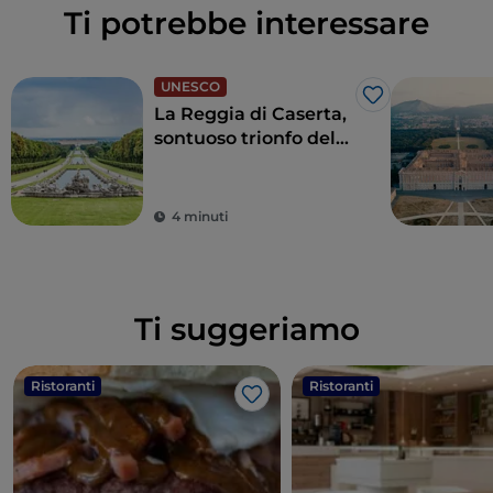
Ti potrebbe interessare
UNESCO
Like
La Reggia di Caserta,
sontuoso trionfo del
barocco italiano
4 minuti
Ti suggeriamo
Ristoranti
Ristoranti
Like