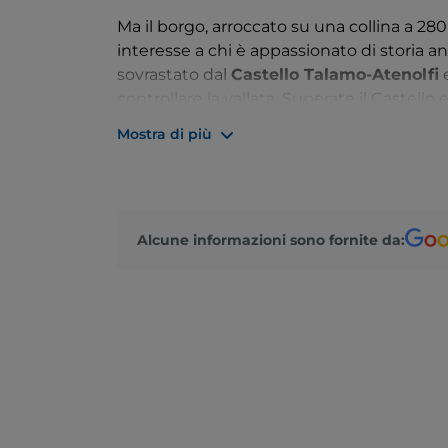
Ma il borgo, arroccato su una collina a 280 
interesse a chi è appassionato di storia a
sovrastato dal
Castello Talamo-Atenolfi
e
controllare la vallata. Superate il Castello 
parrocchiale di Santa Maria Maddalena
Mostra di più
festa il 22 luglio.
C'è spazio anche allo sport all’aria aperta. 
Silente
, un itinerario cicloturistico di 60
della Campania, a partire proprio da Caste
Alcune informazioni sono fornite da: