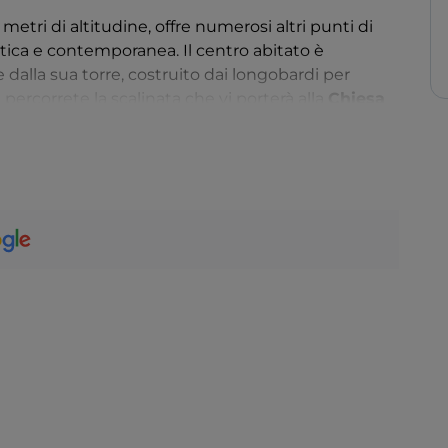
metri di altitudine, offre numerosi altri punti di
ntica e contemporanea. Il centro abitato è
 dalla sua torre, costruito dai longobardi per
e percorrete la scalinata che vi porterà alla
Chiesa
, dove la patrona viene celebrata con una grande
Volete scoprire il Cilento in bici? Percorrete la
Via
0 chilometri in 16 tappe alla scoperta di questa zona
lnuovo. Che aspettate a salire in sella?