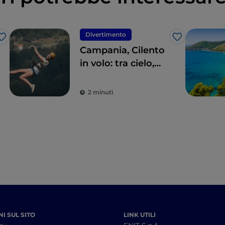
Divertimento
Like
Like
Campania, Cilento
in volo: tra cielo,
terra e mare
2 minuti
I SUL SITO
LINK UTILI