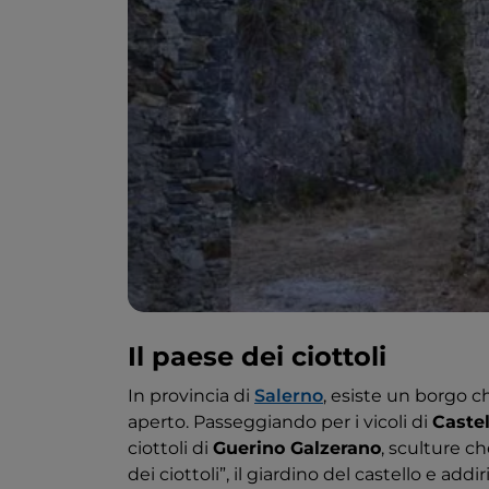
Il paese dei ciottoli
In provincia di
Salerno
, esiste un borgo ch
aperto. Passeggiando per i vicoli di
Caste
ciottoli di
Guerino Galzerano
, sculture c
dei ciottoli”, il giardino del castello e addir