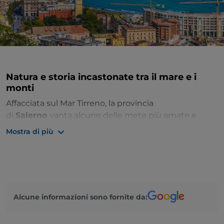
Natura e storia incastonate tra il mare e i
monti
Affacciata sul Mar Tirreno, la provincia
di
Salerno
vanta alcune delle mete più amate e
frequentate dai turisti in Italia. Il centro storico del
Mostra di più
capoluogo, recuperato dopo i danni del terremoto
del 1980, conserva intatta la sua struttura originaria
medievale di cui è massimo esempio la Cattedrale,
costruita dal principe normanno Roberto il
Guiscardo.
Alcune informazioni sono fornite da:
Fermatevi anche alla Chiesa dell'Annunziata con il
bel campanile barocco, al Castello di Arechi, alla