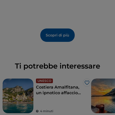
Nazionale del Cilento, Vallo di Diano e Alburni.
Scopri di più
Ti potrebbe interessare
UNESCO
Like
Costiera Amalfitana,
un ipnotico affaccio
sul mare blu cobalto
4 minuti