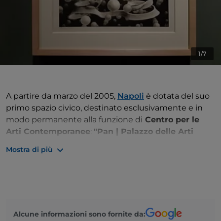
1/7
A partire da marzo del 2005,
Napoli
è dotata del suo
primo spazio civico, destinato esclusivamente e in
modo permanente alla funzione di
Centro per le
Arti Contemporanee
:
"Pan | Palazzo delle Arti
Napoli"
. L’iniziativa nasce dal desiderio di
Mostra di più
promuovere e documentare i diversi linguaggi
dell’arte contemporanea, comprendenti anche le arti
visive, le arti sceniche, l’architettura, la fotografia e la
poesia.
La struttura è ubicata nell’edificio settecentesco del
Alcune informazioni sono fornite da: