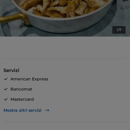
1/7
Servizi
American Express
Bancomat
Mastercard
TheFork PAY
Mostra altri servizi
Unionpay via TheFork PAY
Visa