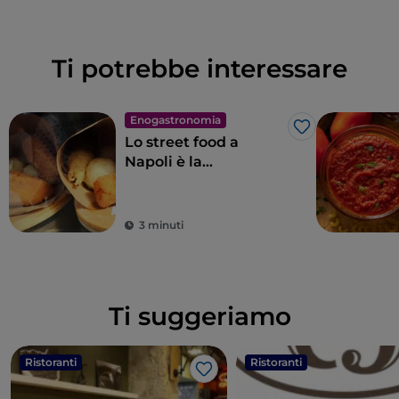
Ti potrebbe interessare
Enogastronomia
Like
Lo street food a
Napoli è la
quintessenza delle
meraviglie per il
palato
3 minuti
Ti suggeriamo
Ristoranti
Ristoranti
Like