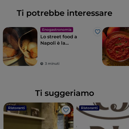
Ti potrebbe interessare
Enogastronomia
Like
Lo street food a
Napoli è la
quintessenza delle
meraviglie per il
palato
3 minuti
Ti suggeriamo
Ristoranti
Ristoranti
Like