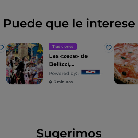
Puede que le interese
Tradiciones
Me gusta
Me gusta
Las «zeze» de
Bellizzi,
Montemiletto,
Powered by:
Cesinali y
3 minutos
Mercogliano:
teatro popular y
patrimonio cultural
Sugerimos