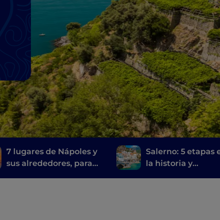
7 lugares de Nápoles y
Salerno: 5 etapas 
sus alrededores, para
la historia y
visitar las
contemporaneida
localizaciones de la
serie de televisión Mare
fuori