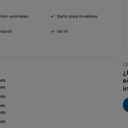
iten animales
Baño para inválidos
fantil
Wi-Fi
O
¿
e
 pm
 pm
i
 pm
 pm
 pm
 pm