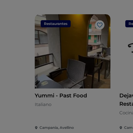
Restaurantes
Re
Me gusta
Yummi - Past Food
Deja
Rest
Italiano
Cocin
Campania, Avellino
Camp