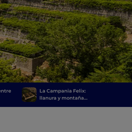
entre
La Campania Felix:
llanura y montaña
d
entre Caserta y sus
alrededores