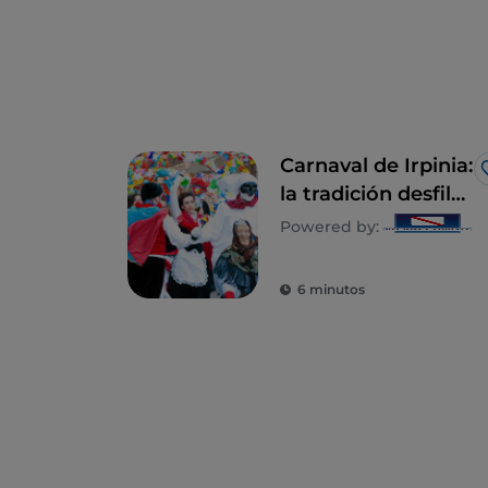
Carnaval de Irpinia:
la tradición desfila
enmascarada
Powered by:
6 minutos