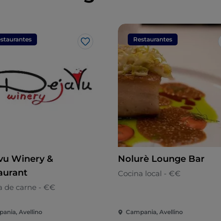
staurantes
Restaurantes
Me gusta
vu Winery &
Nolurè Lounge Bar
aurant
Cocina local - €€
a de carne - €€
ania, Avellino
Campania, Avellino