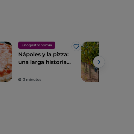
Enogastronomía
Eno
Me gusta
Nápoles y la pizza:
Via
una larga historia
para
de amor
vin
3 minutos
2 m