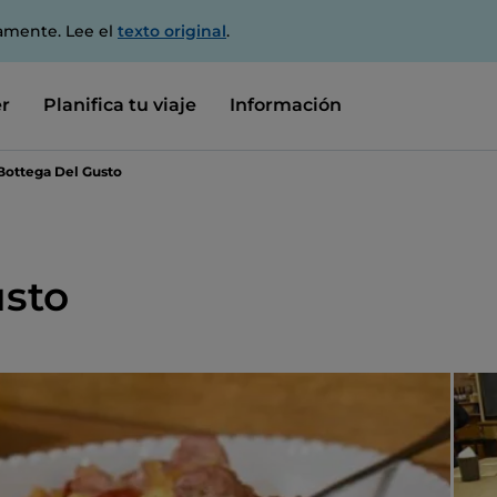
amente. Lee el
texto original
.
r
Planifica tu viaje
Información
Bottega Del Gusto
usto