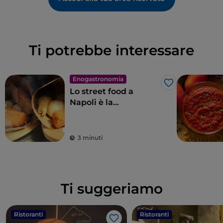
Ti potrebbe interessare
Enogastronomia
Like
Lo street food a
Napoli è la
quintessenza delle
meraviglie per il
palato
3 minuti
Ti suggeriamo
Ristoranti
Ristoranti