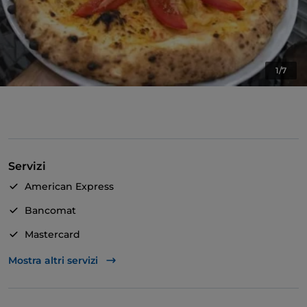
1/7
Servizi
American Express
Bancomat
Mastercard
TheFork PAY
Mostra altri servizi
Unionpay via TheFork PAY
Visa