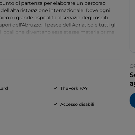
i, punto di partenza per elaborare un percorso
dell'alta ristorazione internazionale. Dove ogni
co di grande ospitalità al servizio degli ospiti.
ri dell'Abruzzo: il pesce dell'Adriatico e tutti gli
ioni locali che diventano esse stesse materia prima
ntuizioni e grande tecnica. Una cucina che sa
mporanea a partire da una profonda radice
O
S
a
card
TheFork PAY
Accesso disabili