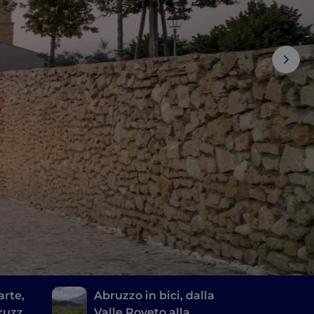
arte,
Abruzzo in bici, dalla
bruzzo
Valle Roveto alla