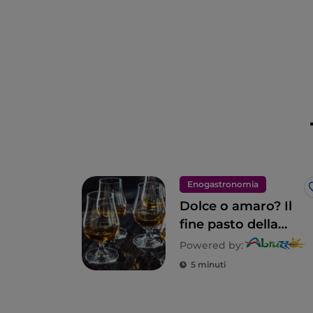
Enogastronomia
Dolce o amaro? Il
fine pasto della
tradizione
Powered by:
abruzzese
5 minuti