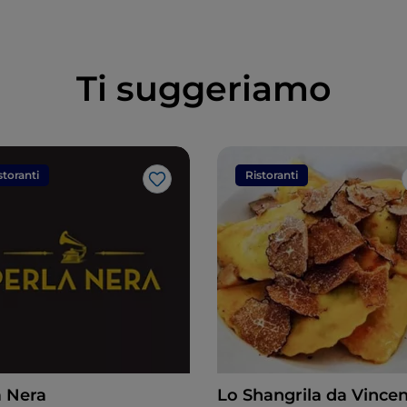
Ti suggeriamo
storanti
Ristoranti
Like
a Nera
Lo Shangrila da Vince