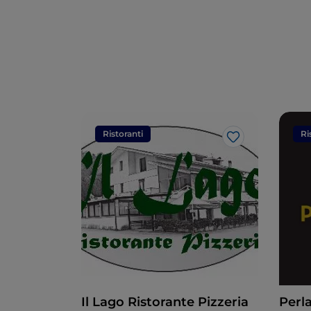
Ristoranti
Ri
Like
Il Lago Ristorante Pizzeria
Perl