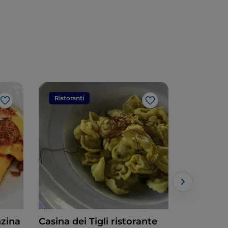
Ristoranti
Ristorant
Like
Like
nzina
Casina dei Tigli ristorante
Osteria M