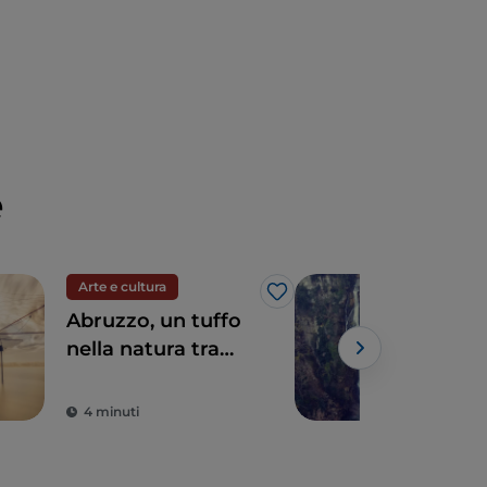
e
Arte e cultura
Nat
Like
Abruzzo, un tuffo
Cas
nella natura tra
un s
mare e montagna
bel
sul
4 minuti
2 m