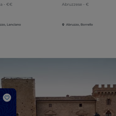
na - €€
Abruzzese - €
zzo, Lanciano
Abruzzo, Borrello
Like