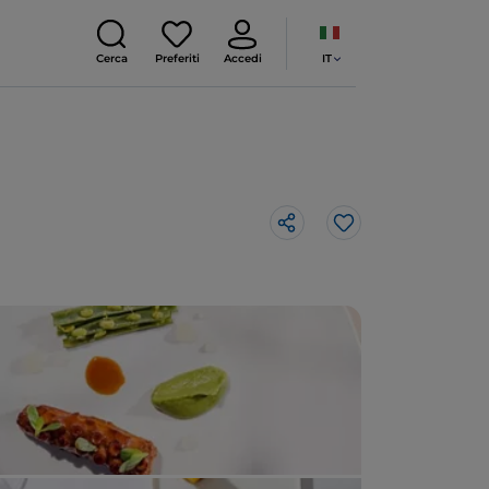
IT
Cerca
Preferiti
Accedi
Like