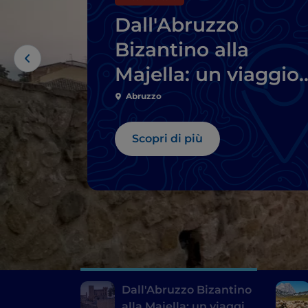
Dall'Abruzzo
Bizantino alla
Majella: un viaggio
nella bellezza
Abruzzo
Scopri di più
Dall'Abruzzo Bizantino
alla Majella: un viaggio