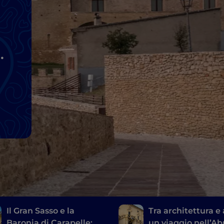
Il Gran Sasso e la
Tra architettura e 
Baronia di Carapelle:
un viaggio nell’A