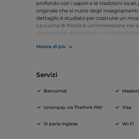
profondo con i sapori e le tradizioni local
originale che si nutre degli insegnamenti 
dettaglio è studiato per costruire un mosai
La cucina di Nicola è un'immersione nei sapo
altri prodotti del territorio, con le tradiz
per una cucina moderna, piena di ritmo, i
Mostra di più
guardare alla cultura gastronomica conte
territoriale.
Servizi
Bancomat
Master
Unionpay via TheFork PAY
Visa
Si parla inglese
Wi-Fi